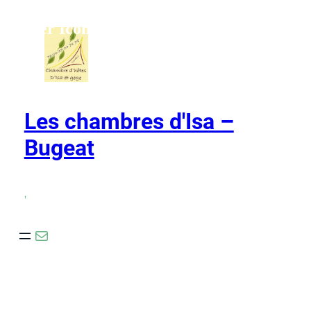
Ho,ver Icons
Les chambres d'Isa –
Bugeat
,
E-mail