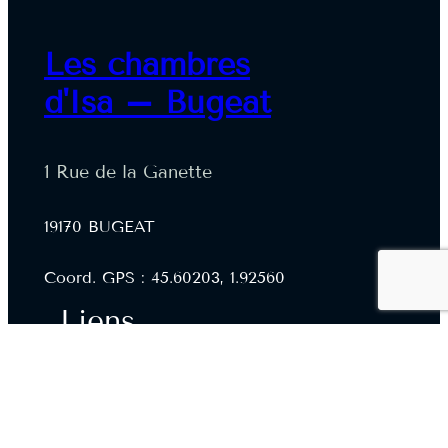
Les chambres
d'Isa – Bugeat
1 Rue de la Ganette
19170 BUGEAT
Coord. GPS : 45.60203, 1.92560
Liens
Les Chambres d’Hôtes
Commune de Bugeat
Département de la Corrèze
Tourisme en Corrèze