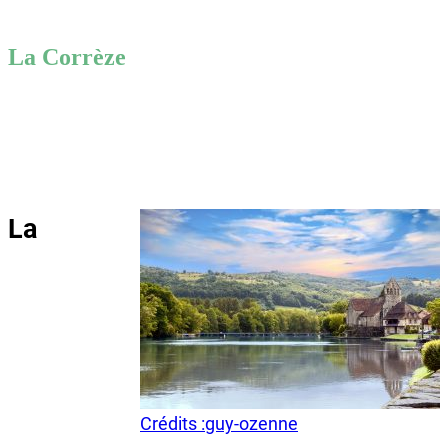
La Corrèze
La
Crédits :
guy-ozenne