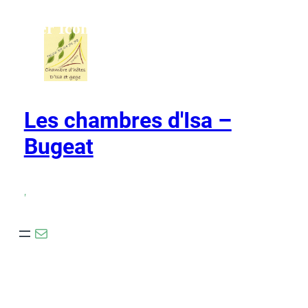
Ho,ver Icons
Les chambres d'Isa –
Bugeat
,
E-mail