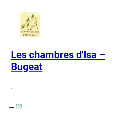
Ho,ver Icons
Les chambres d'Isa –
Bugeat
,
E-mail