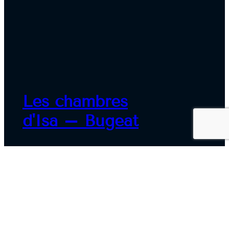
Les chambres
d'Isa – Bugeat
1 Rue de la Ganette
19170 BUGEAT
Coord. GPS : 45.60203, 1.92560