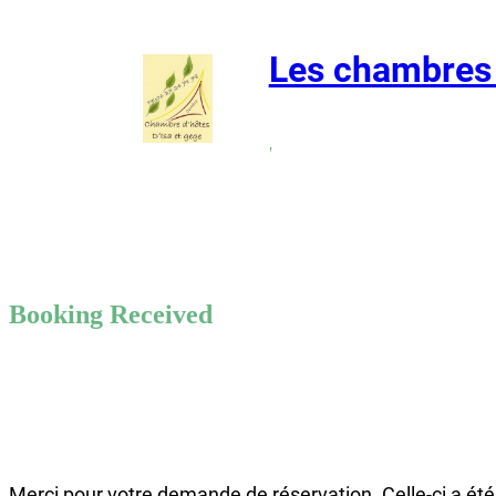
Ho,ver Icons
Les chambres 
,
Booking Received
Merci pour votre demande de réservation. Celle-ci a été