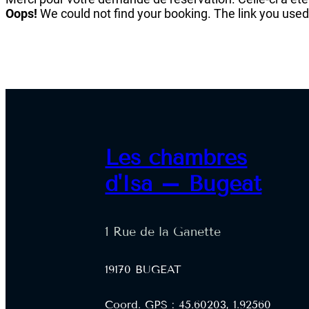
Oops!
We could not find your booking. The link you used
Les chambres
d'Isa – Bugeat
1 Rue de la Ganette
19170 BUGEAT
Coord. GPS : 45.60203, 1.92560