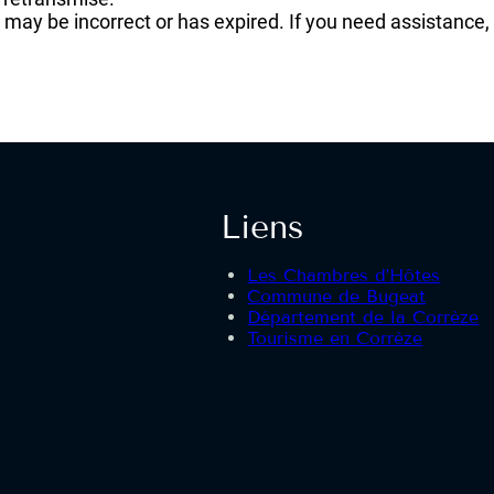
 may be incorrect or has expired. If you need assistance
Liens
Les Chambres d’Hôtes
Commune de Bugeat
Département de la Corrèze
Tourisme en Corrèze