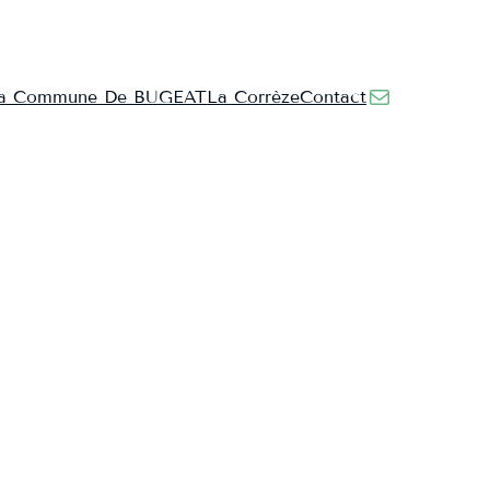
E-mail
a Commune De BUGEAT
La Corrèze
Contact