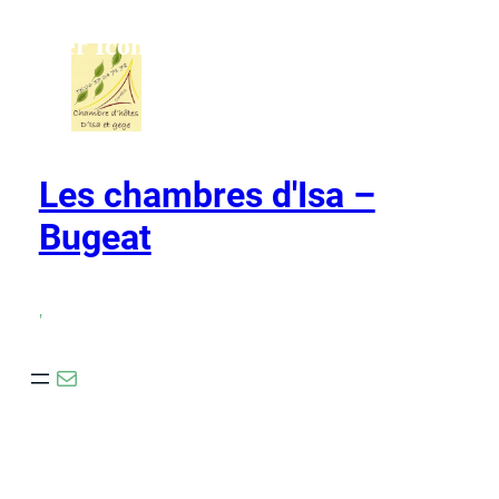
Ho,ver Icons
Les chambres d'Isa –
Bugeat
,
E-mail