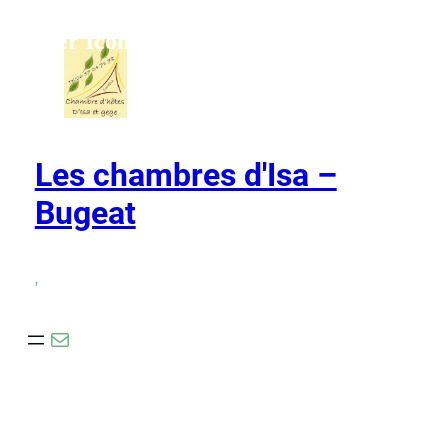
Ho,ver Icons
Les chambres d'Isa –
Bugeat
,
E-mail