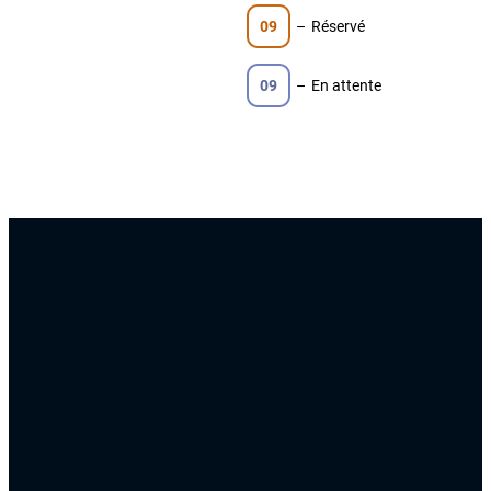
09
–
Réservé
09
–
En attente