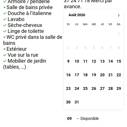
37 24 71 78 Merci par
Armoire / penderie
avance.
Salle de bains privée
Douche à l’italienne
›
Août
2026
Lavabo
Sèche-cheveux
DI
LU
MA
ME
JE
VE
SA
Linge de toilette
1
WC privé dans la salle de
bains
2
3
4
5
6
7
8
Extérieur
Vue sur la rue
Mobilier de jardin
9
10
11
12
13
14
15
(tables, …)
16
17
18
19
20
21
22
23
24
25
26
27
28
29
30
31
09
–
Disponible