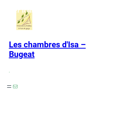
Ho,ver Icons
Les chambres d'Isa –
Bugeat
,
E-mail